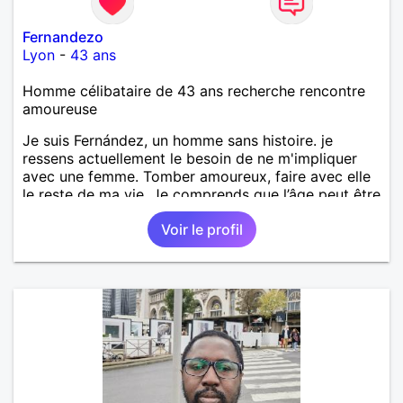
Fernandezo
Lyon
-
43 ans
Homme célibataire de 43 ans recherche rencontre
amoureuse
Je suis Fernández, un homme sans histoire. je
ressens actuellement le besoin de ne m'impliquer
avec une femme. Tomber amoureux, faire avec elle
le reste de ma vie. Je comprends que l’âge peut être
important, mais ce qui compte, c'est de trouver une
Voir le profil
personne mature et compréhensive. Je ne recherche
pas un jeune fille, mais je voudrais rencontrer un
femme qui partage mes valeurs et est prêt à
construire des relations saines et confiantes.