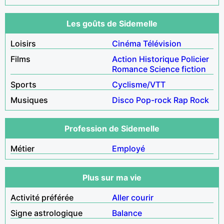
Les goûts de Sidemelle
Loisirs
Cinéma
Télévision
Films
Action
Historique
Policier
Romance
Science fiction
Sports
Cyclisme/VTT
Musiques
Disco
Pop-rock
Rap
Rock
Profession de Sidemelle
Métier
Employé
Plus sur ma vie
Activité préférée
Aller courir
Signe astrologique
Balance