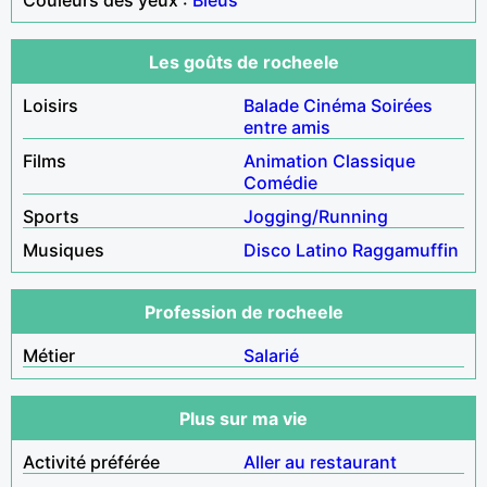
Les goûts de rocheele
Loisirs
Balade
Cinéma
Soirées
entre amis
Films
Animation
Classique
Comédie
Sports
Jogging/Running
Musiques
Disco
Latino
Raggamuffin
Profession de rocheele
Métier
Salarié
Plus sur ma vie
Activité préférée
Aller au restaurant